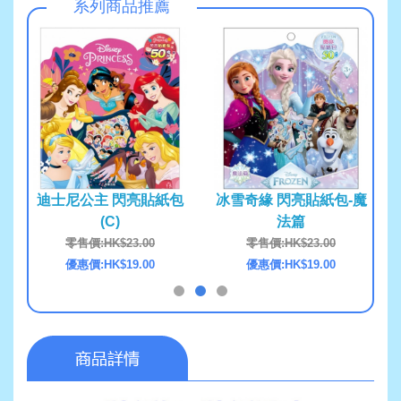
系列商品推薦
紙包-
迪士尼公主 閃亮貼紙包
冰雪奇緣 閃亮貼紙包-魔
(C)
法篇
0
零售價:HK$23.00
零售價:HK$23.00
0
優惠價:HK$19.00
優惠價:HK$19.00