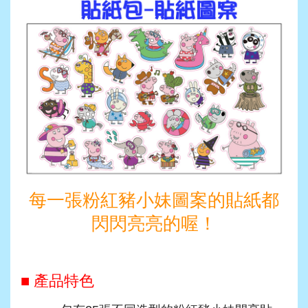
每一張粉紅豬小妹圖案的貼紙都
閃閃亮亮的喔！
■ 產品特色