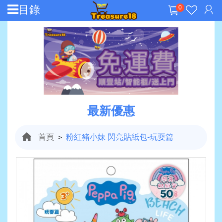
目錄
0
最新優惠
首頁
＞
粉紅豬小妹 閃亮貼紙包-玩耍篇