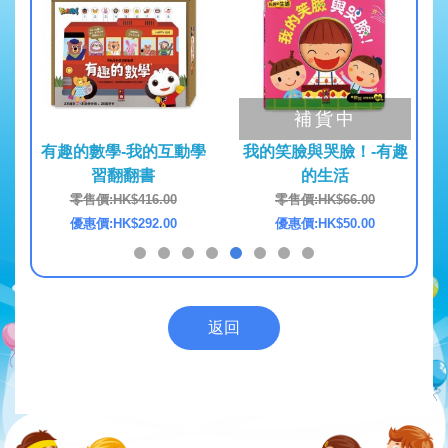
補貨中
互動學
有趣的數學-我的互動學
我的笑臉與哭臉！-有趣
How
習翻翻書
的生活
(天
0
零售價:HK$416.00
零售價:HK$66.00
0
優惠價:HK$292.00
優惠價:HK$50.00
返回