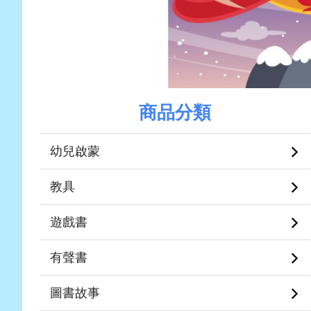
商品分類
幼兒啟蒙
教具
遊戲書
有聲書
圖書故事