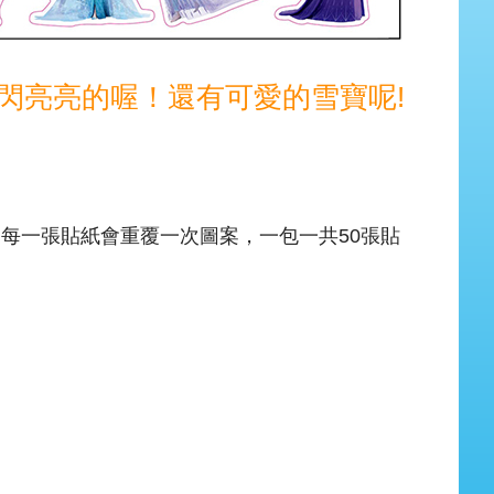
閃亮亮的喔！還有可愛的雪寶呢!
，每一張貼紙會重覆一次圖案，一包一共50張貼