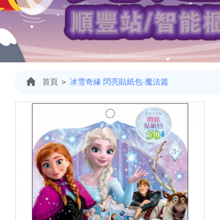
首頁
＞
冰雪奇緣 閃亮貼紙包-魔法篇