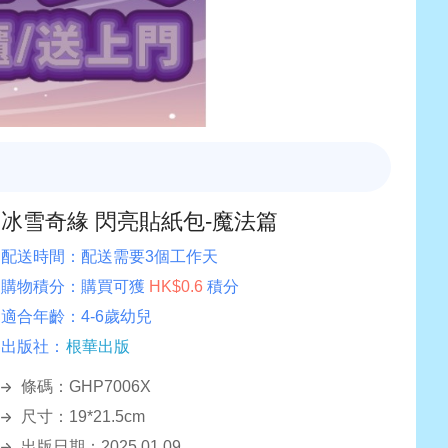
冰雪奇緣 閃亮貼紙包-魔法篇
配送時間：
配送需要3個工作天
購物積分：
購買可獲
HK$0.6
積分
適合年齡：
4-6歲幼兒
出版社：
根華出版
條碼：GHP7006X
尺寸：19*21.5cm
出版日期：2025.01.09