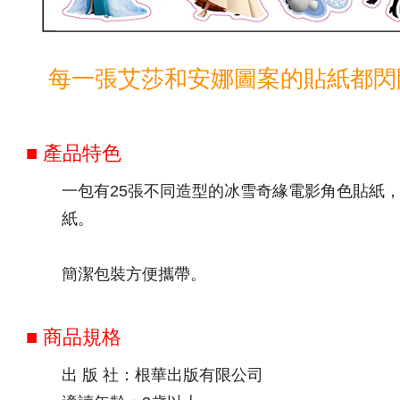
每一張艾莎和安娜圖案的貼紙都閃
■ 產品特色
一包有25張不同造型的冰雪奇緣電影角色貼紙
紙。
簡潔包裝方便攜帶。
■ 商品規格
出 版 社：根華出版有限公司