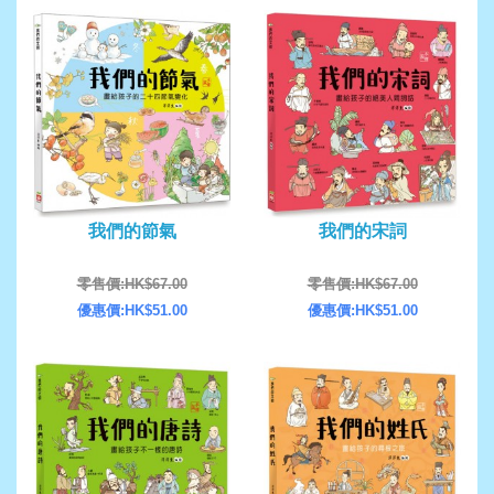
我們的節氣
我們的宋詞
零售價:HK$67.00
零售價:HK$67.00
優惠價:HK$51.00
優惠價:HK$51.00