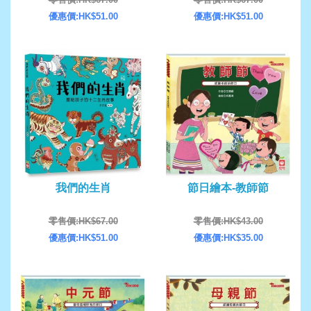
優惠價:HK$51.00
優惠價:HK$51.00
我們的生肖
節日繪本-教師節
零售價:HK$67.00
零售價:HK$43.00
優惠價:HK$51.00
優惠價:HK$35.00