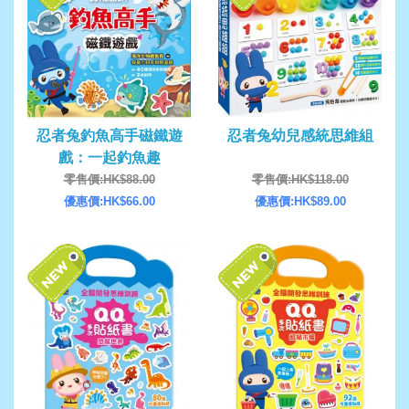
忍者兔釣魚高手磁鐵遊
忍者兔幼兒感統思維組
戲：一起釣魚趣
零售價:HK$88.00
零售價:HK$118.00
優惠價:HK$66.00
優惠價:HK$89.00