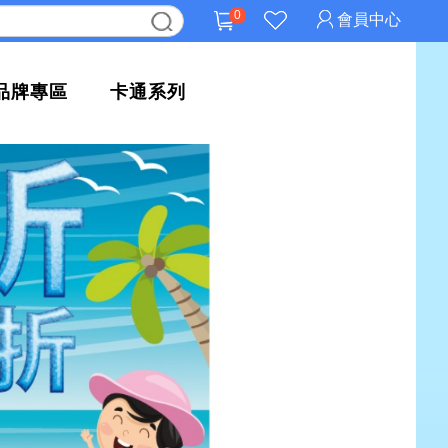
0
會員中心
品牌專區
卡通系列