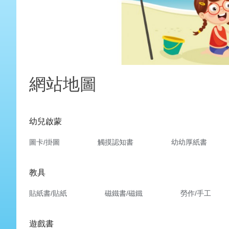
網站地圖
幼兒啟蒙
圖卡/掛圖
觸摸認知書
幼幼厚紙書
教具
貼紙書/貼紙
磁鐵書/磁鐵
勞作/手工
遊戲書