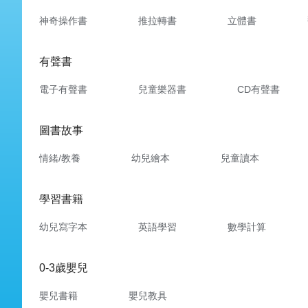
神奇操作書
推拉轉書
立體書
有聲書
電子有聲書
兒童樂器書
CD有聲書
圖書故事
情緒/教養
幼兒繪本
兒童讀本
學習書籍
幼兒寫字本
英語學習
數學計算
0-3歲嬰兒
嬰兒書籍
嬰兒教具