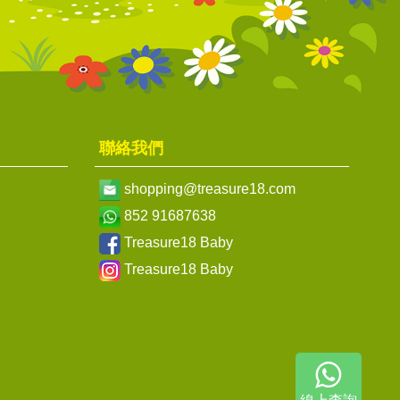
聯絡我們
shopping@treasure18.com
852 91687638
Treasure18 Baby
Treasure18 Baby