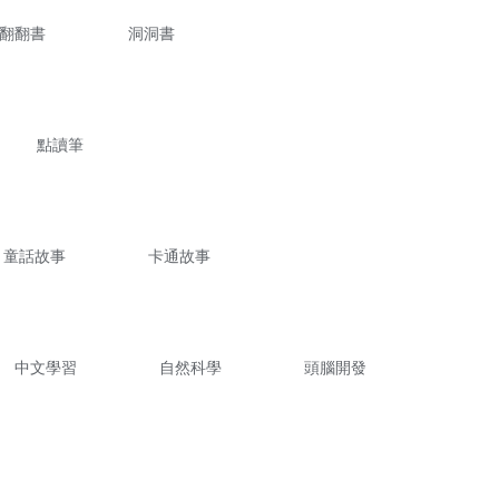
翻翻書
洞洞書
點讀筆
童話故事
卡通故事
中文學習
自然科學
頭腦開發