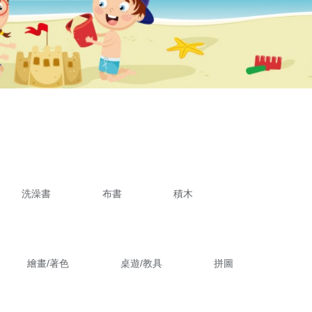
洗澡書
布書
積木
繪畫/著色
桌遊/教具
拼圖