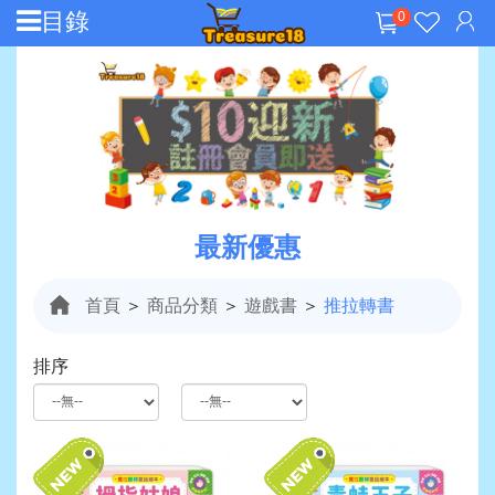
目錄
0
最新優惠
首頁
＞
商品分類
＞
遊戲書
＞
推拉轉書
排序