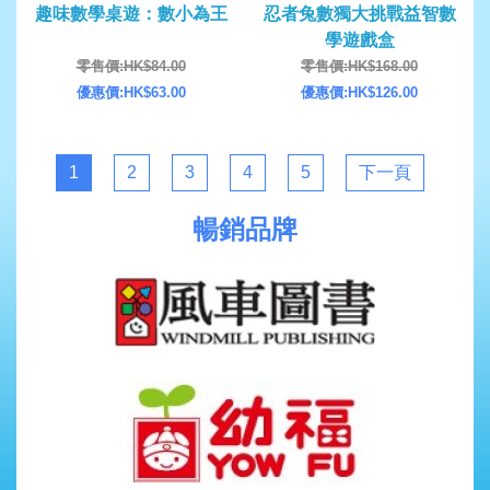
趣味數學桌遊：數小為王
忍者兔數獨大挑戰益智數
學遊戲盒
零售價:HK$84.00
零售價:HK$168.00
優惠價:HK$63.00
優惠價:HK$126.00
1
2
3
4
5
下一頁
暢銷品牌