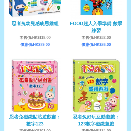
忍者兔幼兒感統思維組
FOOD超人入學準備-數學
練習
零售價:HK$118.00
零售價:HK$32.00
優惠價:HK$89.00
優惠價:HK$26.00
忍者兔磁鐵貼貼遊戲書：
忍者兔好玩互動遊戲：
數字123
123數字磁鐵遊戲
零售價:HK$101.00
零售價:HK$84.00