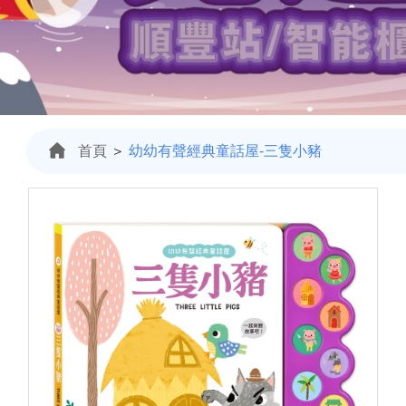
首頁
＞
幼幼有聲經典童話屋-三隻小豬