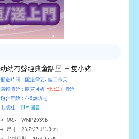
幼幼有聲經典童話屋-三隻小豬
配送時間：
配送需要3個工作天
購物積分：
購買可獲
HK$2.7
積分
適合年齡：
4-6歲幼兒
出版社：
風車圖書
條碼：WMP2039B
尺寸：28.7*27.1*1.3cm
出版日期：2024-12-09