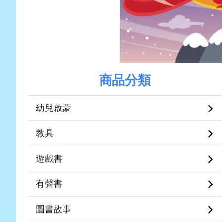
商品分類
幼兒啟蒙
教具
遊戲書
有聲書
圖書故事