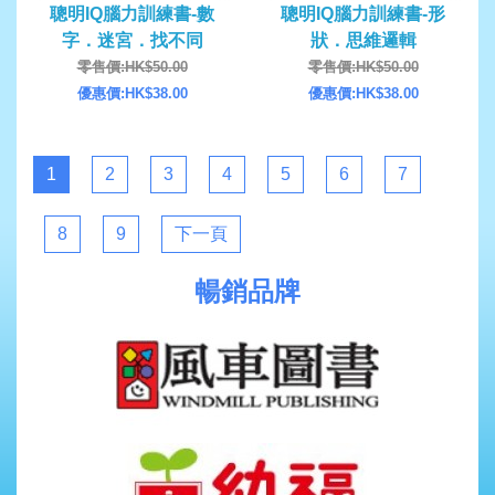
聰明IQ腦力訓練書-數
聰明IQ腦力訓練書-形
字．迷宮．找不同
狀．思維邏輯
零售價:HK$50.00
零售價:HK$50.00
優惠價:HK$38.00
優惠價:HK$38.00
1
2
3
4
5
6
7
8
9
下一頁
暢銷品牌