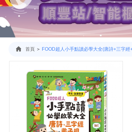
首頁
＞
FOOD超人小手點讀必學大全(唐詩+三字經