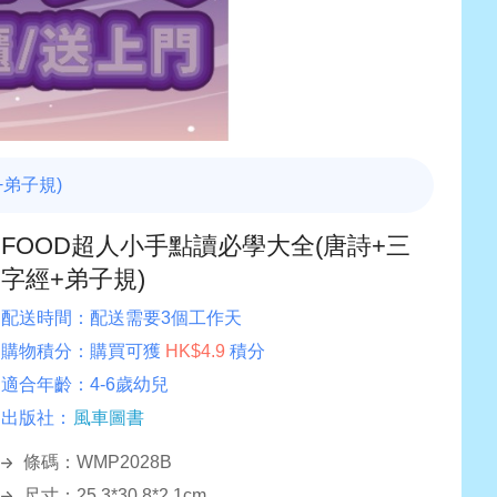
+弟子規)
FOOD超人小手點讀必學大全(唐詩+三
字經+弟子規)
配送時間：
配送需要3個工作天
購物積分：
購買可獲
HK$4.9
積分
適合年齡：
4-6歲幼兒
出版社：
風車圖書
條碼：WMP2028B
尺寸：25.3*30.8*2.1cm