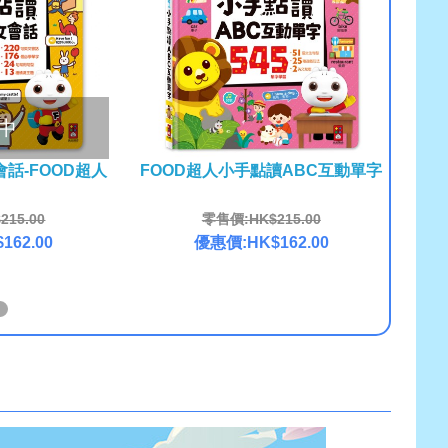
中
話-FOOD超人
FOOD超人小手點讀ABC互動單字
FOOD
15.00
零售價:HK$215.00
162.00
優惠價:HK$162.00