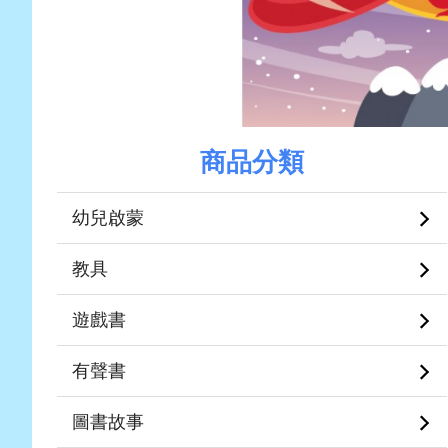
商品分類
幼兒啟蒙
教具
遊戲書
有聲書
圖書故事