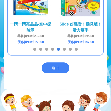
英雄交
一閃一閃亮晶晶-空中探
Slide 好聲音！聽見囉！
森林
險隊
活力幫手
0
零售價:HK$212.00
零售價:HK$195.00
0
優惠價:HK$159.00
優惠價:HK$147.00
返回