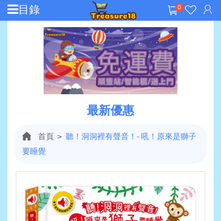
目錄
0
最新優惠
首頁
＞
聽！洞洞裡有聲音！- 吼！原來是獅子
要睡覺