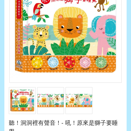
聽！洞洞裡有聲音！- 吼！原來是獅子要睡