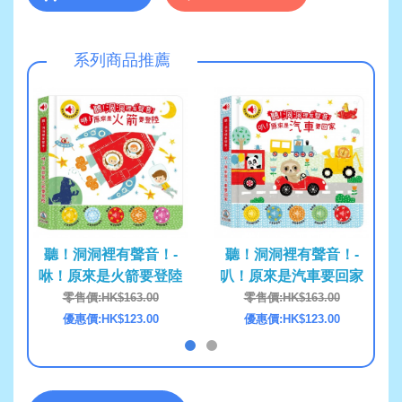
系列商品推薦
聽！洞洞裡有聲音！-
聽！洞洞裡有聲音！-
聽
咻！原來是火箭要登陸
叭！原來是汽車要回家
嘩
零售價:HK$163.00
零售價:HK$163.00
優惠價:HK$123.00
優惠價:HK$123.00