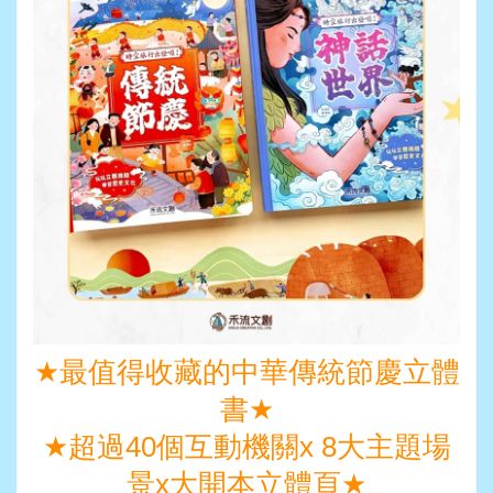
★
最值得收藏的中華傳統節慶立體
書
★
★
超過40個互動機關x 8大主題場
景x大開本立體頁
★