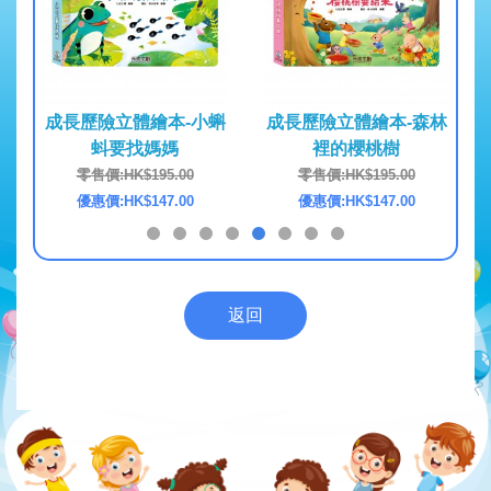
熊
成長歷險立體繪本-小蝌
成長歷險立體繪本-森林
成長
蚪要找媽媽
裡的櫻桃樹
0
零售價:HK$195.00
零售價:HK$195.00
0
優惠價:HK$147.00
優惠價:HK$147.00
返回