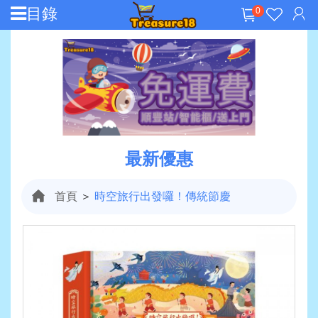
目錄
0
最新優惠
首頁
＞
時空旅行出發囉！傳統節慶