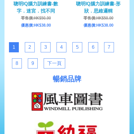
聰明IQ腦力訓練書-數
聰明IQ腦力訓練書-形
字．迷宮．找不同
狀．思維邏輯
零售價:HK$50.00
零售價:HK$50.00
優惠價:HK$38.00
優惠價:HK$38.00
1
2
3
4
5
6
7
8
9
下一頁
暢銷品牌